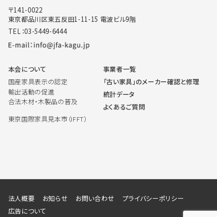
〒141-0022
東京都品川区東五反田1-11-15 電波ビル9階
TEL：03-5449-6444
本会について
事業者一覧
国産家具表示の認定
「古い家具」のメーカー確認と修理
輸出活動の促進
統計データ
合法木材・木製品の普及
よくあるご質問
東京国際家具見本市（IFFT）
法人概要
お知らせ
お問い合わせ
プライバシーポリシー
広告について