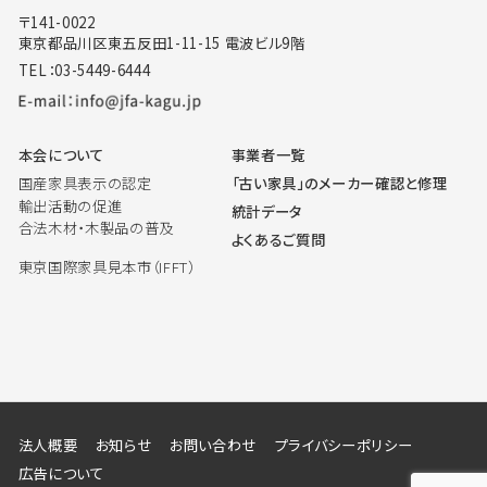
〒141-0022
東京都品川区東五反田1-11-15 電波ビル9階
TEL：03-5449-6444
本会について
事業者一覧
国産家具表示の認定
「古い家具」のメーカー確認と修理
輸出活動の促進
統計データ
合法木材・木製品の普及
よくあるご質問
東京国際家具見本市（IFFT）
法人概要
お知らせ
お問い合わせ
プライバシーポリシー
広告について