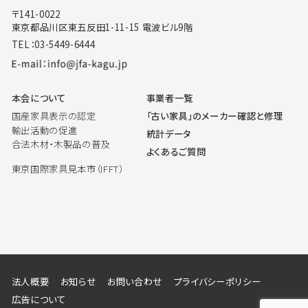
〒141-0022
東京都品川区東五反田1-11-15 電波ビル9階
TEL：03-5449-6444
本会について
事業者一覧
国産家具表示の認定
「古い家具」のメーカー確認と修理
輸出活動の促進
統計データ
合法木材・木製品の普及
よくあるご質問
東京国際家具見本市（IFFT）
法人概要
お知らせ
お問い合わせ
プライバシーポリシー
広告について