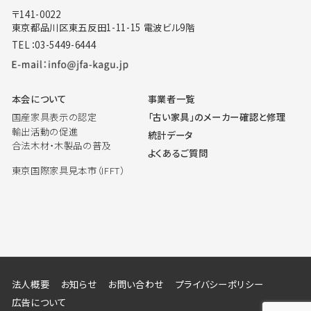
〒141-0022
東京都品川区東五反田1-11-15 電波ビル9階
TEL：03-5449-6444
本会について
事業者一覧
国産家具表示の認定
「古い家具」のメーカー確認と修理
輸出活動の促進
統計データ
合法木材・木製品の普及
よくあるご質問
東京国際家具見本市（IFFT）
法人概要
お知らせ
お問い合わせ
プライバシーポリシー
広告について