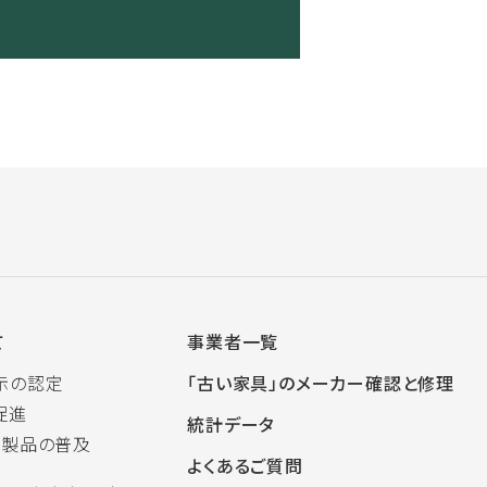
て
事業者一覧
示の認定
「古い家具」のメーカー確認と修理
促進
統計データ
木製品の普及
よくあるご質問