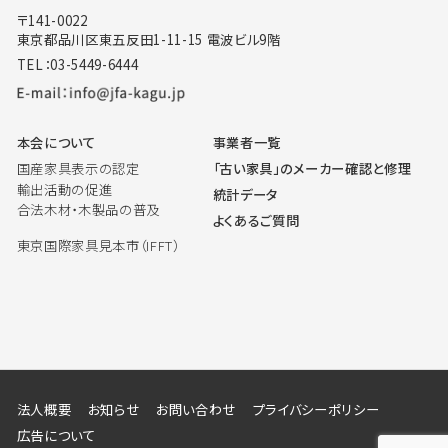
〒141-0022
東京都品川区東五反田1-11-15 電波ビル9階
TEL：03-5449-6444
本会について
事業者一覧
国産家具表示の認定
「古い家具」のメーカー確認と修理
輸出活動の促進
統計データ
合法木材・木製品の普及
よくあるご質問
東京国際家具見本市（IFFT）
法人概要
お知らせ
お問い合わせ
プライバシーポリシー
広告について