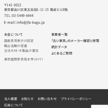
〒141-0022
東京都品川区東五反田1-11-15 電波ビル9階
TEL：03-5449-6444
本会について
事業者一覧
国産家具表示の認定
「古い家具」のメーカー確認と修理
輸出活動の促進
統計データ
合法木材・木製品の普及
よくあるご質問
東京国際家具見本市（IFFT）
法人概要
お知らせ
お問い合わせ
プライバシーポリシー
広告について