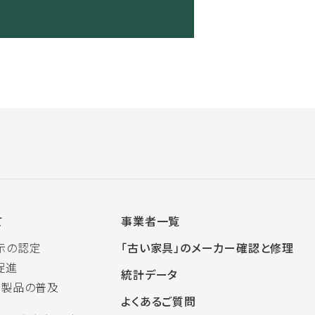
て
事業者一覧
示の認定
「古い家具」のメーカー確認と修理
促進
統計データ
木製品の普及
よくあるご質問