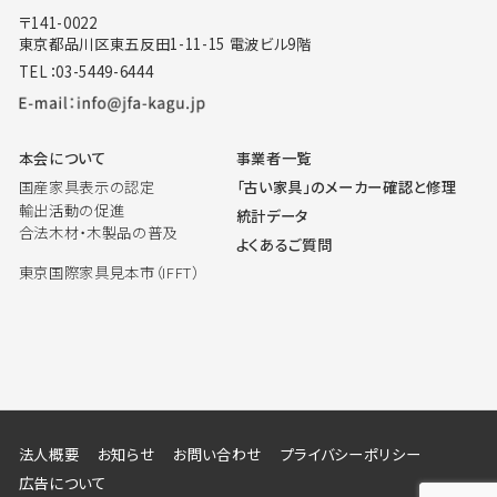
〒141-0022
東京都品川区東五反田1-11-15 電波ビル9階
TEL：03-5449-6444
本会について
事業者一覧
国産家具表示の認定
「古い家具」のメーカー確認と修理
輸出活動の促進
統計データ
合法木材・木製品の普及
よくあるご質問
東京国際家具見本市（IFFT）
法人概要
お知らせ
お問い合わせ
プライバシーポリシー
広告について