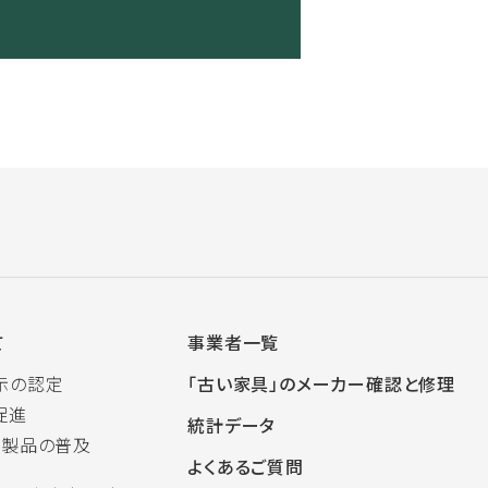
て
事業者一覧
示の認定
「古い家具」のメーカー確認と修理
促進
統計データ
木製品の普及
よくあるご質問