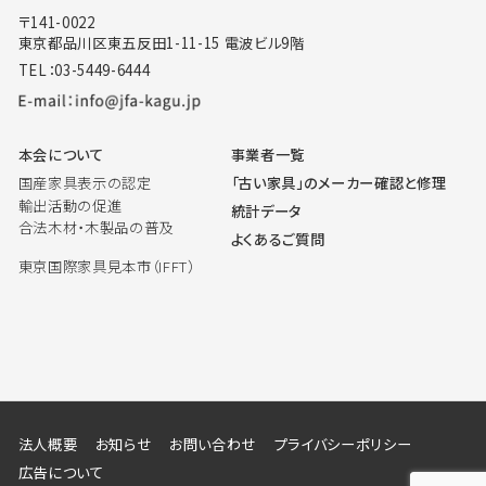
〒141-0022
東京都品川区東五反田1-11-15 電波ビル9階
TEL：03-5449-6444
本会について
事業者一覧
国産家具表示の認定
「古い家具」のメーカー確認と修理
輸出活動の促進
統計データ
合法木材・木製品の普及
よくあるご質問
東京国際家具見本市（IFFT）
法人概要
お知らせ
お問い合わせ
プライバシーポリシー
広告について