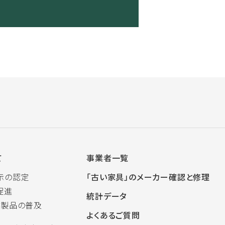
て
事業者一覧
示の認定
「古い家具」のメーカー確認と修理
促進
統計データ
木製品の普及
よくあるご質問