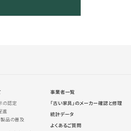
て
事業者一覧
示の認定
「古い家具」のメーカー確認と修理
促進
統計データ
木製品の普及
よくあるご質問