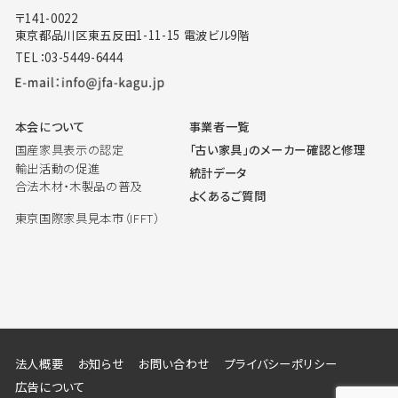
〒141-0022
東京都品川区東五反田1-11-15 電波ビル9階
TEL：03-5449-6444
本会について
事業者一覧
国産家具表示の認定
「古い家具」のメーカー確認と修理
輸出活動の促進
統計データ
合法木材・木製品の普及
よくあるご質問
東京国際家具見本市（IFFT）
法人概要
お知らせ
お問い合わせ
プライバシーポリシー
広告について