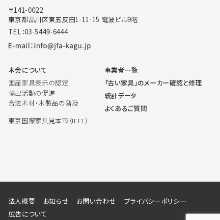
〒141-0022
東京都品川区東五反田1-11-15 電波ビル9階
TEL：03-5449-6444
本会について
事業者一覧
国産家具表示の認定
「古い家具」のメーカー確認と修理
輸出活動の促進
統計データ
合法木材・木製品の普及
よくあるご質問
東京国際家具見本市（IFFT）
法人概要
お知らせ
お問い合わせ
プライバシーポリシー
広告について