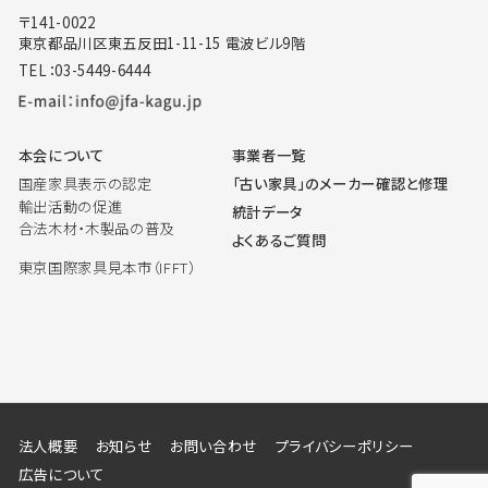
〒141-0022
東京都品川区東五反田1-11-15 電波ビル9階
TEL：03-5449-6444
本会について
事業者一覧
国産家具表示の認定
「古い家具」のメーカー確認と修理
輸出活動の促進
統計データ
合法木材・木製品の普及
よくあるご質問
東京国際家具見本市（IFFT）
法人概要
お知らせ
お問い合わせ
プライバシーポリシー
広告について