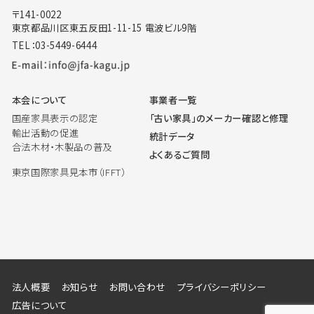
〒141-0022
東京都品川区東五反田1-11-15 電波ビル9階
TEL：03-5449-6444
本会について
事業者一覧
国産家具表示の認定
「古い家具」のメーカー確認と修理
輸出活動の促進
統計データ
合法木材・木製品の普及
よくあるご質問
東京国際家具見本市（IFFT）
法人概要
お知らせ
お問い合わせ
プライバシーポリシー
広告について