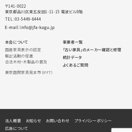
〒141-0022
東京都品川区東五反田1-11-15 電波ビル9階
TEL：03-5449-6444
本会について
事業者一覧
国産家具表示の認定
「古い家具」のメーカー確認と修理
輸出活動の促進
統計データ
合法木材・木製品の普及
よくあるご質問
東京国際家具見本市（IFFT）
法人概要
お知らせ
お問い合わせ
プライバシーポリシー
広告について