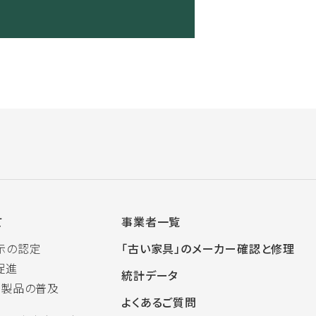
て
事業者一覧
示の認定
「古い家具」のメーカー確認と修理
促進
統計データ
木製品の普及
よくあるご質問