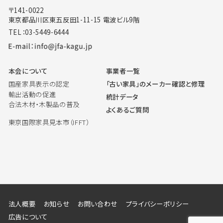
〒141-0022
東京都品川区東五反田1-11-15 電波ビル9階
TEL：03-5449-6444
本会について
事業者一覧
国産家具表示の認定
「古い家具」のメーカー確認と修理
輸出活動の促進
統計データ
合法木材・木製品の普及
よくあるご質問
東京国際家具見本市（IFFT）
法人概要
お知らせ
お問い合わせ
プライバシーポリシー
広告について