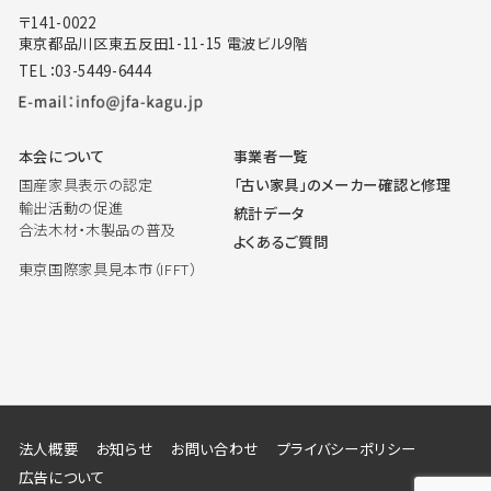
〒141-0022
東京都品川区東五反田1-11-15 電波ビル9階
TEL：03-5449-6444
本会について
事業者一覧
国産家具表示の認定
「古い家具」のメーカー確認と修理
輸出活動の促進
統計データ
合法木材・木製品の普及
よくあるご質問
東京国際家具見本市（IFFT）
法人概要
お知らせ
お問い合わせ
プライバシーポリシー
広告について