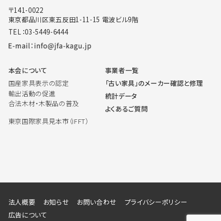
〒141-0022
東京都品川区東五反田1-11-15 電波ビル9階
TEL：03-5449-6444
本会について
事業者一覧
国産家具表示の認定
「古い家具」のメーカー確認と修理
輸出活動の促進
統計データ
合法木材・木製品の普及
よくあるご質問
東京国際家具見本市（IFFT）
法人概要
お知らせ
お問い合わせ
プライバシーポリシー
広告について