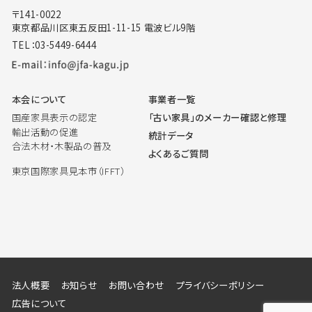
〒141-0022
東京都品川区東五反田1-11-15 電波ビル9階
TEL：03-5449-6444
本会について
事業者一覧
国産家具表示の認定
「古い家具」のメーカー確認と修理
輸出活動の促進
統計データ
合法木材・木製品の普及
よくあるご質問
東京国際家具見本市（IFFT）
法人概要
お知らせ
お問い合わせ
プライバシーポリシー
広告について