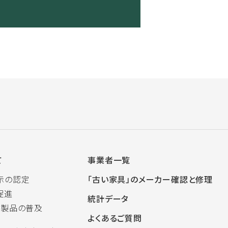
て
事業者一覧
示の認定
「古い家具」のメーカー確認と修理
促進
統計データ
木製品の普及
よくあるご質問