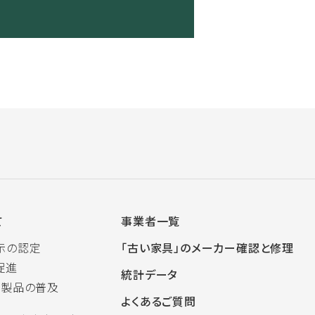
て
事業者一覧
示の認定
「古い家具」のメーカー確認と修理
促進
統計データ
木製品の普及
よくあるご質問