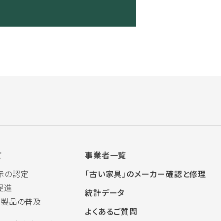
て
事業者一覧
示の認定
「古い家具」のメーカー確認と修理
促進
統計データ
木製品の普及
よくあるご質問