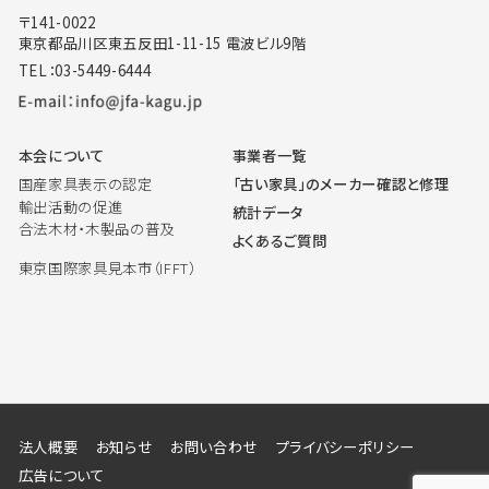
〒141-0022
東京都品川区東五反田1-11-15 電波ビル9階
TEL：03-5449-6444
本会について
事業者一覧
国産家具表示の認定
「古い家具」のメーカー確認と修理
輸出活動の促進
統計データ
合法木材・木製品の普及
よくあるご質問
東京国際家具見本市（IFFT）
法人概要
お知らせ
お問い合わせ
プライバシーポリシー
広告について