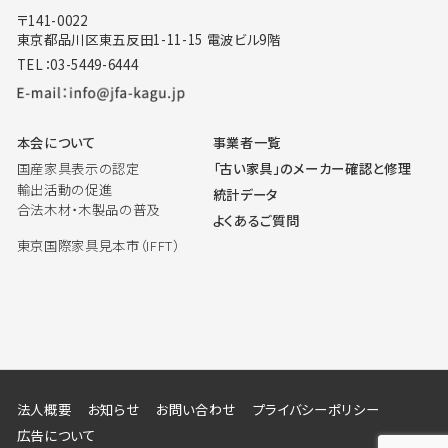
〒141-0022
東京都品川区東五反田1-11-15 電波ビル9階
TEL：03-5449-6444
本会について
事業者一覧
国産家具表示の認定
「古い家具」のメーカー確認と修理
輸出活動の促進
統計データ
合法木材・木製品の普及
よくあるご質問
東京国際家具見本市（IFFT）
法人概要
お知らせ
お問い合わせ
プライバシーポリシー
広告について