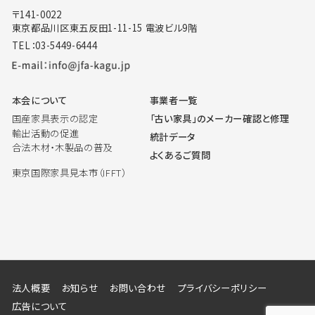
〒141-0022
東京都品川区東五反田1-11-15 電波ビル9階
TEL：03-5449-6444
本会について
事業者一覧
国産家具表示の認定
「古い家具」のメーカー確認と修理
輸出活動の促進
統計データ
合法木材・木製品の普及
よくあるご質問
東京国際家具見本市（IFFT）
法人概要
お知らせ
お問い合わせ
プライバシーポリシー
広告について