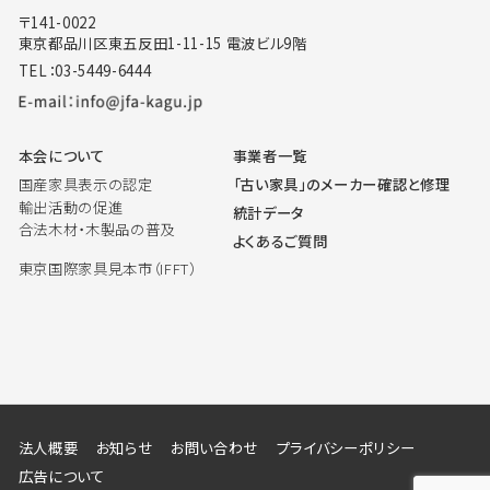
〒141-0022
東京都品川区東五反田1-11-15 電波ビル9階
TEL：03-5449-6444
本会について
事業者一覧
国産家具表示の認定
「古い家具」のメーカー確認と修理
輸出活動の促進
統計データ
合法木材・木製品の普及
よくあるご質問
東京国際家具見本市（IFFT）
法人概要
お知らせ
お問い合わせ
プライバシーポリシー
広告について