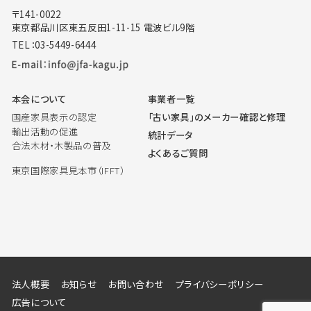
〒141-0022
東京都品川区東五反田1-11-15 電波ビル9階
TEL：03-5449-6444
本会について
事業者一覧
国産家具表示の認定
「古い家具」のメーカー確認と修理
輸出活動の促進
統計データ
合法木材・木製品の普及
よくあるご質問
東京国際家具見本市（IFFT）
法人概要
お知らせ
お問い合わせ
プライバシーポリシー
広告について