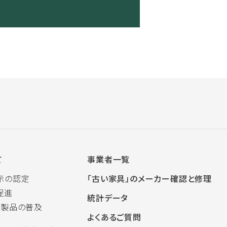
て
事業者一覧
示の認定
「古い家具」のメーカー確認と修理
促進
統計データ
木製品の普及
よくあるご質問