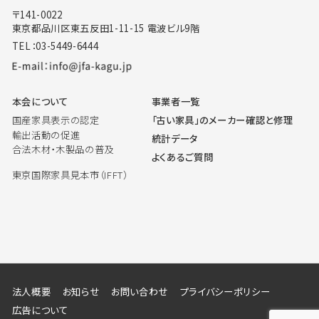
〒141-0022
東京都品川区東五反田1-11-15 電波ビル9階
TEL：03-5449-6444
本会について
事業者一覧
国産家具表示の認定
「古い家具」のメーカー確認と修理
輸出活動の促進
統計データ
合法木材・木製品の普及
よくあるご質問
東京国際家具見本市（IFFT）
法人概要
お知らせ
お問い合わせ
プライバシーポリシー
広告について