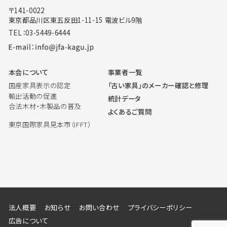
〒141-0022
東京都品川区東五反田1-11-15 電波ビル9階
TEL：03-5449-6444
本会について
事業者一覧
国産家具表示の認定
「古い家具」のメーカー確認と修理
輸出活動の促進
統計データ
合法木材・木製品の普及
よくあるご質問
東京国際家具見本市（IFFT）
法人概要
お知らせ
お問い合わせ
プライバシーポリシー
広告について