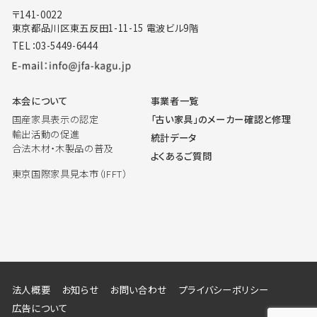
〒141-0022
東京都品川区東五反田1-11-15 電波ビル9階
TEL：03-5449-6444
本会について
事業者一覧
国産家具表示の認定
「古い家具」のメーカー確認と修理
輸出活動の促進
統計データ
合法木材・木製品の普及
よくあるご質問
東京国際家具見本市（IFFT）
法人概要
お知らせ
お問い合わせ
プライバシーポリシー
広告について