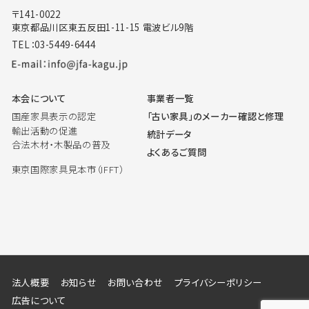
〒141-0022
東京都品川区東五反田1-11-15 電波ビル9階
TEL：03-5449-6444
本会について
事業者一覧
国産家具表示の認定
「古い家具」のメーカー確認と修理
輸出活動の促進
統計データ
合法木材・木製品の普及
よくあるご質問
東京国際家具見本市（IFFT）
法人概要
お知らせ
お問い合わせ
プライバシーポリシー
広告について