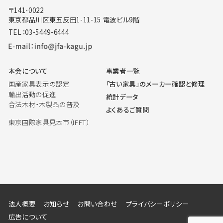
〒141-0022
東京都品川区東五反田1-11-15 電波ビル9階
TEL：03-5449-6444
本会について
事業者一覧
国産家具表示の認定
「古い家具」のメーカー確認と修理
輸出活動の促進
統計データ
合法木材・木製品の普及
よくあるご質問
東京国際家具見本市（IFFT）
法人概要
お知らせ
お問い合わせ
プライバシーポリシー
広告について