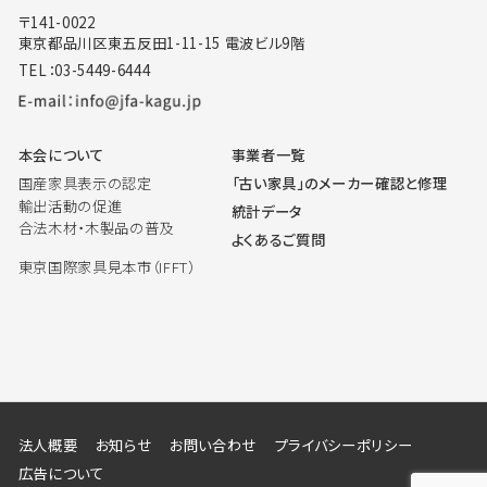
〒141-0022
東京都品川区東五反田1-11-15 電波ビル9階
TEL：03-5449-6444
本会について
事業者一覧
国産家具表示の認定
「古い家具」のメーカー確認と修理
輸出活動の促進
統計データ
合法木材・木製品の普及
よくあるご質問
東京国際家具見本市（IFFT）
法人概要
お知らせ
お問い合わせ
プライバシーポリシー
広告について