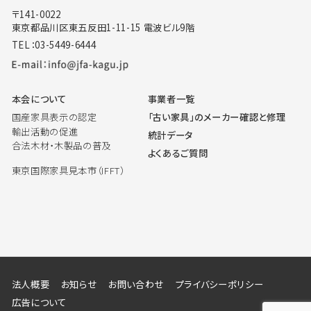
〒141-0022
東京都品川区東五反田1-11-15 電波ビル9階
TEL：03-5449-6444
本会について
事業者一覧
国産家具表示の認定
「古い家具」のメーカー確認と修理
輸出活動の促進
統計データ
合法木材・木製品の普及
よくあるご質問
東京国際家具見本市（IFFT）
法人概要
お知らせ
お問い合わせ
プライバシーポリシー
広告について