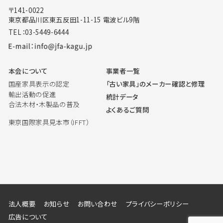
〒141-0022
東京都品川区東五反田1-11-15 電波ビル9階
TEL：03-5449-6444
本会について
事業者一覧
国産家具表示の認定
「古い家具」のメーカー確認と修理
輸出活動の促進
統計データ
合法木材・木製品の普及
よくあるご質問
東京国際家具見本市（IFFT）
法人概要
お知らせ
お問い合わせ
プライバシーポリシー
広告について