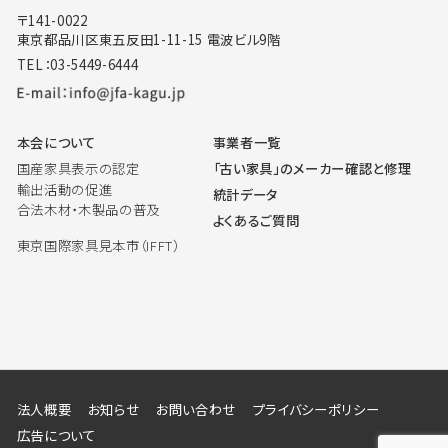
〒141-0022
東京都品川区東五反田1-11-15 電波ビル9階
TEL：03-5449-6444
本会について
事業者一覧
国産家具表示の認定
「古い家具」のメーカー確認と修理
輸出活動の促進
統計データ
合法木材・木製品の普及
よくあるご質問
東京国際家具見本市（IFFT）
法人概要
お知らせ
お問い合わせ
プライバシーポリシー
広告について