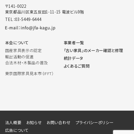
〒141-0022
東京都品川区東五反田1-11-15 電波ビル9階
TEL：03-5449-6444
本会について
事業者一覧
国産家具表示の認定
「古い家具」のメーカー確認と修理
輸出活動の促進
統計データ
合法木材・木製品の普及
よくあるご質問
東京国際家具見本市（IFFT）
法人概要
お知らせ
お問い合わせ
プライバシーポリシー
広告について