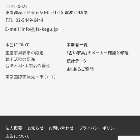
〒141-0022
東京都品川区東五反田1-11-15 電波ビル9階
TEL：03-5449-6444
本会について
事業者一覧
国産家具表示の認定
「古い家具」のメーカー確認と修理
輸出活動の促進
統計データ
合法木材・木製品の普及
よくあるご質問
東京国際家具見本市（IFFT）
法人概要
お知らせ
お問い合わせ
プライバシーポリシー
広告について