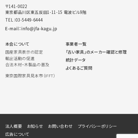
〒141-0022
東京都品川区東五反田1-11-15 電波ビル9階
TEL：03-5449-6444
本会について
事業者一覧
国産家具表示の認定
「古い家具」のメーカー確認と修理
輸出活動の促進
統計データ
合法木材・木製品の普及
よくあるご質問
東京国際家具見本市（IFFT）
法人概要
お知らせ
お問い合わせ
プライバシーポリシー
広告について