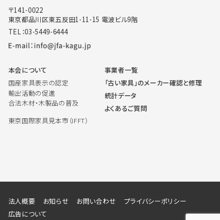
〒141-0022
東京都品川区東五反田1-11-15 電波ビル9階
TEL：03-5449-6444
本会について
事業者一覧
国産家具表示の認定
「古い家具」のメーカー確認と修理
輸出活動の促進
統計データ
合法木材・木製品の普及
よくあるご質問
東京国際家具見本市（IFFT）
法人概要
お知らせ
お問い合わせ
プライバシーポリシー
広告について