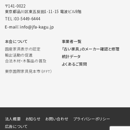
〒141-0022
東京都品川区東五反田1-11-15 電波ビル9階
TEL：03-5449-6444
本会について
事業者一覧
国産家具表示の認定
「古い家具」のメーカー確認と修理
輸出活動の促進
統計データ
合法木材・木製品の普及
よくあるご質問
東京国際家具見本市（IFFT）
法人概要
お知らせ
お問い合わせ
プライバシーポリシー
広告について