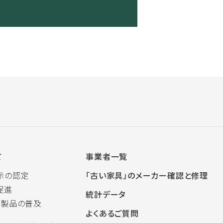
て
事業者一覧
示の認定
「古い家具」のメーカー確認と修理
促進
統計データ
木製品の普及
よくあるご質問