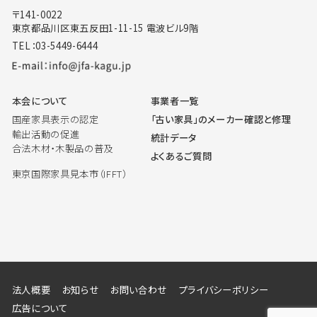
〒141-0022
東京都品川区東五反田1-11-15 電波ビル9階
TEL：03-5449-6444
本会について
事業者一覧
国産家具表示の認定
「古い家具」のメーカー確認と修理
輸出活動の促進
統計データ
合法木材・木製品の普及
よくあるご質問
東京国際家具見本市（IFFT）
法人概要
お知らせ
お問い合わせ
プライバシーポリシー
広告について