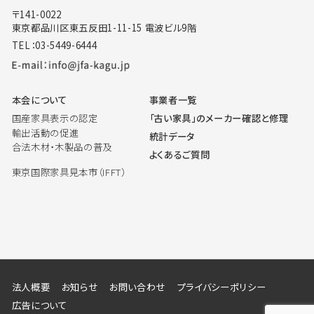
〒141-0022
東京都品川区東五反田1-11-15 電波ビル9階
TEL：03-5449-6444
本会について
事業者一覧
国産家具表示の認定
「古い家具」のメーカー確認と修理
輸出活動の促進
統計データ
合法木材・木製品の普及
よくあるご質問
東京国際家具見本市（IFFT）
法人概要
お知らせ
お問い合わせ
プライバシーポリシー
広告について