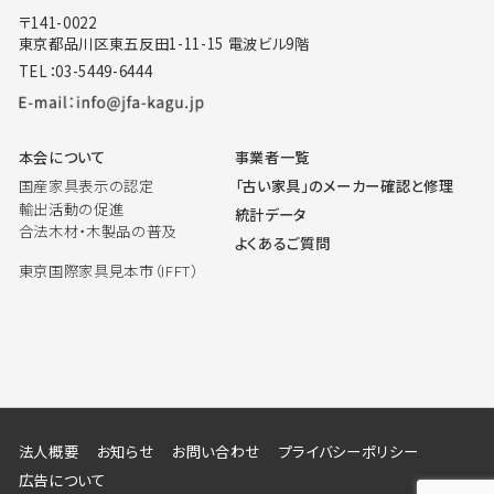
〒141-0022
東京都品川区東五反田1-11-15 電波ビル9階
TEL：03-5449-6444
本会について
事業者一覧
国産家具表示の認定
「古い家具」のメーカー確認と修理
輸出活動の促進
統計データ
合法木材・木製品の普及
よくあるご質問
東京国際家具見本市（IFFT）
法人概要
お知らせ
お問い合わせ
プライバシーポリシー
広告について